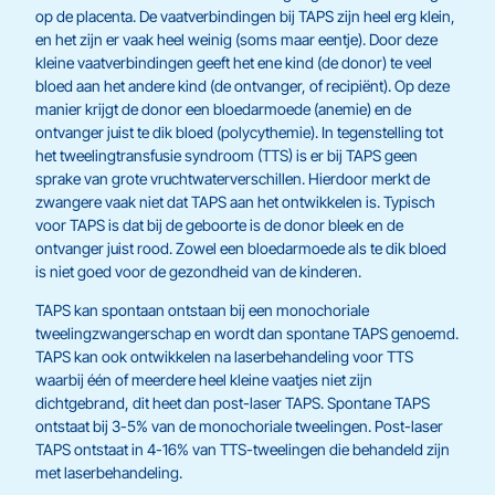
op de placenta. De vaatverbindingen bij TAPS zijn heel erg klein,
en het zijn er vaak heel weinig (soms maar eentje). Door deze
kleine vaatverbindingen geeft het ene kind (de donor) te veel
bloed aan het andere kind (de ontvanger, of recipiënt). Op deze
manier krijgt de donor een bloedarmoede (anemie) en de
ontvanger juist te dik bloed (polycythemie). In tegenstelling tot
het tweelingtransfusie syndroom (TTS) is er bij TAPS geen
sprake van grote vruchtwaterverschillen. Hierdoor merkt de
zwangere vaak niet dat TAPS aan het ontwikkelen is. Typisch
voor TAPS is dat bij de geboorte is de donor bleek en de
ontvanger juist rood. Zowel een bloedarmoede als te dik bloed
is niet goed voor de gezondheid van de kinderen.
TAPS kan spontaan ontstaan bij een monochoriale
tweelingzwangerschap en wordt dan spontane TAPS genoemd.
TAPS kan ook ontwikkelen na laserbehandeling voor TTS
waarbij één of meerdere heel kleine vaatjes niet zijn
dichtgebrand, dit heet dan post-laser TAPS. Spontane TAPS
ontstaat bij 3-5% van de monochoriale tweelingen. Post-laser
TAPS ontstaat in 4-16% van TTS-tweelingen die behandeld zijn
met laserbehandeling.