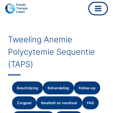
Ga
naar
de
inhoud
Tweeling Anemie
Polycytemie Sequentie
(TAPS)
Beschrijving
Behandeling
Follow-up
Zorgpad
Kwaliteit en resultaat
FAQ