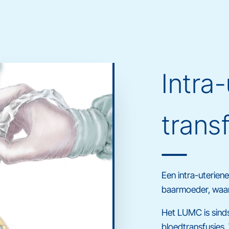
Intra
trans
Een intra-uteriene
baarmoeder, waar
Het LUMC is sinds
bloedtransfusies.