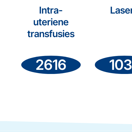
Intra-
Lase
uteriene
transfusies
2616
10