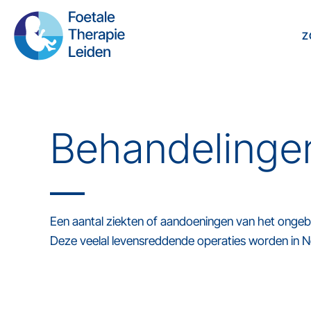
Ga
naar
Z
de
inhoud
Behandelinge
Een aantal ziekten of aandoeningen van het onge
Deze veelal levensreddende operaties worden in N