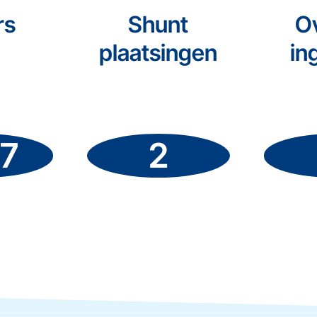
rs
Shunt
O
plaatsingen
in
37
2