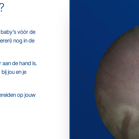
?
f baby’s vóór de
eren) nog in de
 aan de hand is.
ij jou en je
bereiden op jouw